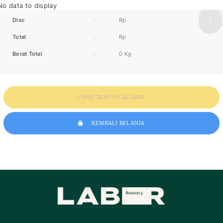
No data to display
Disc
:
Rp
Total
:
Rp
Berat Total
:
0 Kg
LANJUTKAN ISI ALAMAT
KEMBALI BELANJA