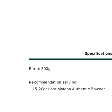
Specification
Berat: 500g
Recommendation serving:
1. 15-20gr Labr Matcha Authentic Powder
2. 120-150ml Fresh Milk
3. Aduk dan siap disajikan