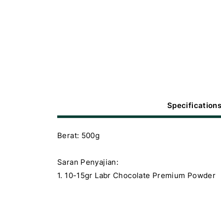
Specification
Berat: 500g
Saran Penyajian:
1. 10-15gr Labr Chocolate Premium Powder
2. 120-150ml Fresh Milk
3. Aduk dan siap disajikan