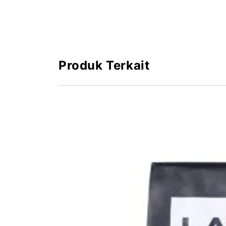
Saran Penyimpanan:
Simpan pada tempat yang sejuk, kering, dan 
Produk Terkait