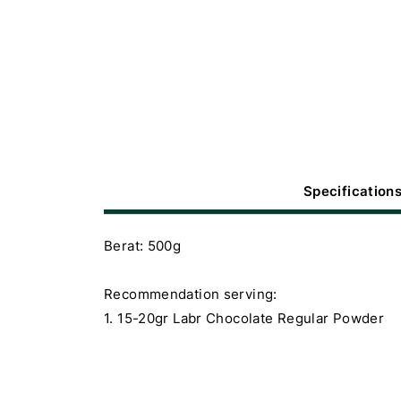
Specification
Berat: 500g
Recommendation serving:
1. 15-20gr Labr Chocolate Regular Powder
2. 120-150ml Fresh Milk
3. Aduk dan siap disajikan