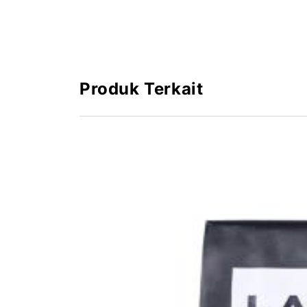
Saran Penyimpanan:
Simpan pada tempat yang sejuk, kering, dan 
Produk Terkait