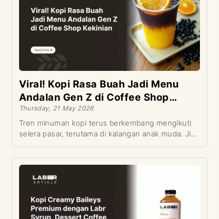
rasa kacang hazelnut yang manis dan creamy.
Viral! Kopi Rasa Buah Jadi Menu
Andalan Gen Z di Coffee Shop
Thursday, 21 May 2026
Kekinian
Tren minuman kopi terus berkembang mengikuti
selera pasar, terutama di kalangan anak muda. Jika
dulu kopi identik dengan rasa pahit dan kuat, kini
coffee shop mulai menghadirkan inovasi baru yang
lebih segar dan unik. Salah satu tren yang sedang
viral adalah kopi rasa buah. Perpaduan espresso
dengan berbagai jenis buah berhasil menciptakan
sensasi minuman yang berbeda dan langsung
menarik perhatian Gen Z.Tidak hanya menawarkan