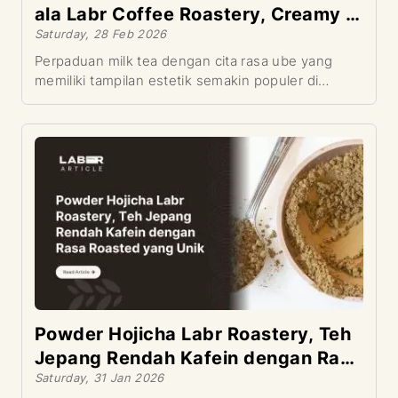
ala Labr Coffee Roastery, Creamy &
Saturday, 28 Feb 2026
Anti Gagal
Perpaduan milk tea dengan cita rasa ube yang
memiliki tampilan estetik semakin populer di
berbagai coffee shop Indonesia. Kombinasi rasa
creamy, aroma khas ube, dan sentuhan teh
membuat minuman ini digemari pecinta minuman
kekinian. Banyak orang ingin tahu cara membuat
ube milk tea ala cafe agar hasilnya tidak hanya
enak, tetapi juga tampil menarik seperti buatan
barista profesional.
Powder Hojicha Labr Roastery, Teh
Jepang Rendah Kafein dengan Rasa
Saturday, 31 Jan 2026
Roasted yang Unik