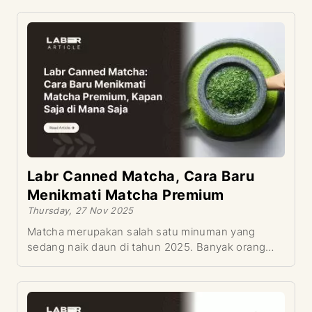
Labr Roastery dengan produk inovatif Labr Pink
Sunset. Kopi single origin ini menghadirkan
pengalaman unik dengan kombinasi rasa cherry
yang manis dan plum yang kompleks, menciptakan
sensasi berbeda di setiap tegukan. Bagi pecinta
kopi yang mencari alternatif berbeda dari rasa kopi
konvensional, Labr Pink Sunset adalah jawaban
yang sempurna.
Labr Canned Matcha, Cara Baru
Menikmati Matcha Premium
Thursday, 27 Nov 2025
Matcha merupakan salah satu minuman yang
sedang naik daun di tahun 2025. Banyak orang
suka karena rasanya khas, aromanya segar, dan
dianggap cocok untuk gaya hidup aktif. Tren ini
makin kuat karena orang ingin minuman premium
yang praktis tanpa harus antre atau bikin sendiri.