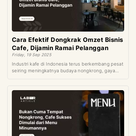
boba drink yang viral di media sosial.
Cara Efektif Dongkrak Omzet Bisnis
Cafe, Dijamin Ramai Pelanggan
Friday, 19 Sep 2025
Industri kafe di Indonesia terus berkembang pesat
seiring meningkatnya budaya nongkrong, gaya
hidup urban, dan tren media sosial. Namun,
persaingan yang semakin ketat membuat pemilik
kafe harus kreatif dalam mencari cara efektif
mendongkrak omzet. Tidak cukup hanya
mengandalkan lokasi strategis, pemilik kafe perlu
memadukan strategi pemasaran digital, konsep
yang unik, serta pelayanan yang konsisten. Artikel
ini akan membahas secara detail berbagai cara
meningkatkan omzet cafe agar bisnis Anda selalu