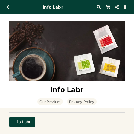
Info Labr
Info Labr
Our Product
Privacy Policy
Info Labr