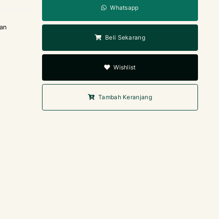
Whatsapp
man
Beli Sekarang
Wishlist
Tambah Keranjang