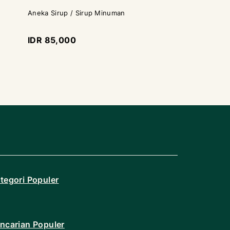
Aneka Sirup / Sirup Minuman
Aneka Sirup / Si
IDR 85,000
IDR 100,000
tegori Populer
ncarian Populer