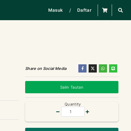
/
Masuk
Daftar
Share on Social Media
Salin Tautan
Quantity