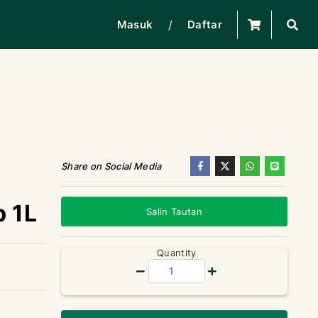
/
Masuk
Daftar
Share on Social Media
p 1L
Salin Tautan
Quantity