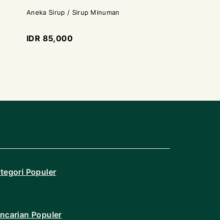
Aneka Sirup / Sirup Minuman
Aneka Sirup / Si
IDR 85,000
IDR 100,000
tegori Populer
ncarian Populer