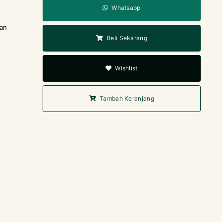
Whatsapp
man
Beli Sekarang
Wishlist
Tambah Keranjang