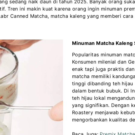
ng sedang naik daun di tahun 2025. Banyak orang suka
f. Tren ini makin kuat karena orang ingin minuman prem
ul Labr Canned Matcha, matcha kaleng yang memberi cara
Minuman Matcha Kaleng 
Popularitas minuman matc
Konsumen milenial dan Ge
enak tapi juga praktis d
matcha memiliki kandunga
tinggi dibanding teh hija
dalam bentuk bubuk. Di In
teh hijau lokal mengandung
yang signifikan. Dengan 
Roastery menjawab kebut
mengorbankan kualitas d
Baca Juga:
Premix Matcha 