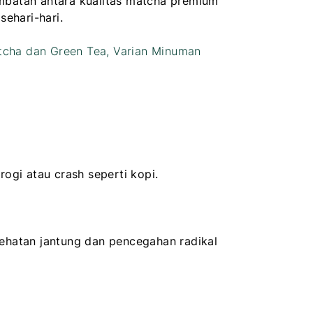
embatan antara kualitas matcha premium
ehari-hari.
cha dan Green Tea, Varian Minuman
ogi atau crash seperti kopi.
ehatan jantung dan pencegahan radikal